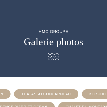
HMC GROUPE
Galerie photos
IN
THALASSO CONCARNEAU
KER JUL
IDENCE BIARRITZ OCÉAN
CHALET DU MONT VA